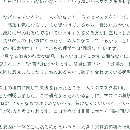
したら浮いちゃわないかな・・・という思いからマスクを外せ
などを見ていると、「人がいないところではマスクを外して
、「感染も気になるし、まだ皆つけているから、着けた方がい
な感じに思われるので着けています」と答える方が目立ちまし
、周りの人の目が気になったり、みんなが着けているから、と
たのが印象的でした。これを心理学では“同調”といいます。
と異なる他者の行動や意見、あるいは自分に対する期待などに
変えること。”と言われております。簡単に言うと、「最初の一
で同じ意見になったり、他のあるものに調子を合わせている状
用の理由に関して調査を行ったところ、人々のマスク着用は
とが判明しました。この研究からもわかるように、マスクの着脱
れば”、“みんなもつけていないから、着けなくていいか”。とい
向があると考えられます。コロナ禍では非常に大きく同調行動
要因は一体どこにあるのかというと、大きく規範的影響と情