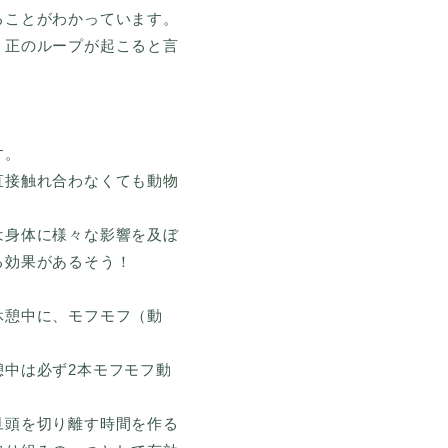
ることがわかっています。
う正のループが起こると言
す。
直接触れ合わなくても動物
は身体に様々な影響を及ぼ
る効果があるそう！
休憩中に、モフモフ（動
中は必ず2本モフモフ動
旦頭を切り離す時間を作る